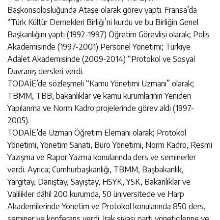
Başkonsolosluğunda Ataşe olarak görev yaptı. Fransa’da
“Türk Kültür Dernekleri Birliği’ni kurdu ve bu Birliğin Genel
Başkanlığını yaptı (1992-1997) Öğretim Görevlisi olarak; Polis
Akademisinde (1997-2001) Personel Yönetimi; Türkiye
Adalet Akademisinde (2009-2014) “Protokol ve Sosyal
Davranış dersleri verdi.
TODAİE’de sözleşmeli “Kamu Yönetimi Uzmanı” olarak;
TBMM, TBB, bakanlıklar ve kamu kurumlarının Yeniden
Yapılanma ve Norm Kadro projelerinde görev aldı (1997-
2005).
TODAİE’de Uzman Öğretim Elemanı olarak; Protokol
Yönetimi, Yönetim Sanatı, Büro Yönetimi, Norm Kadro, Resmi
Yazışma ve Rapor Yazma konularında ders ve seminerler
verdi. Ayrıca; Cumhurbaşkanlığı, TBMM, Başbakanlık,
Yargıtay, Danıştay, Sayıştay, HSYK, YSK, Bakanlıklar ve
Valilikler dâhil 200 kurumda, 50 üniversitede ve Harp
Akademilerinde Yönetim ve Protokol konularında 850 ders,
seminer ve konferans verdi. Irak siyasi parti yöneticilerine ve