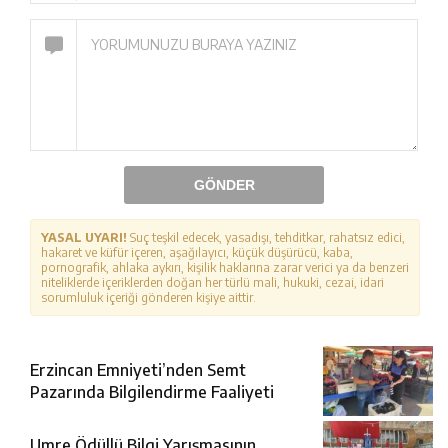
GÖNDER
YASAL UYARI!
Suç teşkil edecek, yasadışı, tehditkar, rahatsız edici,
hakaret ve küfür içeren, aşağılayıcı, küçük düşürücü, kaba,
pornografik, ahlaka aykırı, kişilik haklarına zarar verici ya da benzeri
niteliklerde içeriklerden doğan her türlü mali, hukuki, cezai, idari
sorumluluk içeriği gönderen kişiye aittir.
Erzincan Emniyeti’nden Semt
Pazarında Bilgilendirme Faaliyeti
Umre Ödüllü Bilgi Yarışmasının