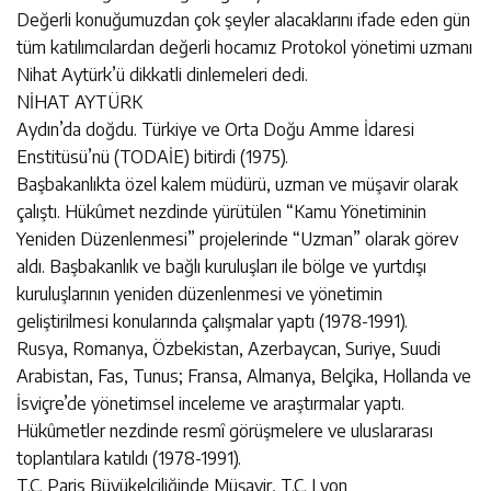
Değerli konuğumuzdan çok şeyler alacaklarını ifade eden gün
tüm katılımcılardan değerli hocamız Protokol yönetimi uzmanı
Nihat Aytürk’ü dikkatli dinlemeleri dedi.
NİHAT AYTÜRK
Aydın’da doğdu. Türkiye ve Orta Doğu Amme İdaresi
Enstitüsü’nü (TODAİE) bitirdi (1975).
Başbakanlıkta özel kalem müdürü, uzman ve müşavir olarak
çalıştı. Hükûmet nezdinde yürütülen “Kamu Yönetiminin
Yeniden Düzenlenmesi” projelerinde “Uzman” olarak görev
aldı. Başbakanlık ve bağlı kuruluşları ile bölge ve yurtdışı
kuruluşlarının yeniden düzenlenmesi ve yönetimin
geliştirilmesi konularında çalışmalar yaptı (1978-1991).
Rusya, Romanya, Özbekistan, Azerbaycan, Suriye, Suudi
Arabistan, Fas, Tunus; Fransa, Almanya, Belçika, Hollanda ve
İsviçre’de yönetimsel inceleme ve araştırmalar yaptı.
Hükûmetler nezdinde resmî görüşmelere ve uluslararası
toplantılara katıldı (1978-1991).
T.C. Paris Büyükelçiliğinde Müşavir, T.C. Lyon