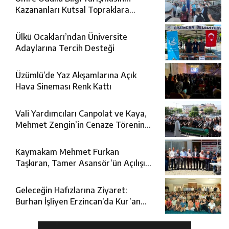
Kazananları Kutsal Topraklara
Uğurlandı
Ülkü Ocakları’ndan Üniversite
Adaylarına Tercih Desteği
Üzümlü’de Yaz Akşamlarına Açık
Hava Sineması Renk Kattı
Vali Yardımcıları Canpolat ve Kaya,
Mehmet Zengin’in Cenaze Törenine
Katıldı
Kaymakam Mehmet Furkan
Taşkıran, Tamer Asansör’ün Açılışına
Katıldı
Geleceğin Hafızlarına Ziyaret:
Burhan İşliyen Erzincan’da Kur’an
Kursu Öğrencileriyle Buluştu