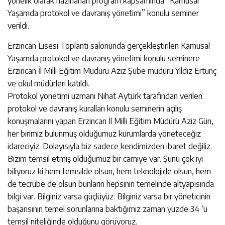
yönelik olarak hazırlanan program kapsamında “Kamusal
Yaşamda protokol ve davranış yönetimi” konulu seminer
verildi.
Erzincan Lisesi Toplantı salonunda gerçekleştirilen Kamusal
Yaşamda protokol ve davranış yönetimi konulu seminere
Erzincan İl Milli Eğitim Müdürü Aziz Şube müdürü Yıldız Ertunç
ve okul müdürleri katıldı.
Protokol yönetimi uzmanı Nihat Aytürk tarafından verilen
protokol ve davranış kuralları konulu seminerin açılış
konuşmalarını yapan Erzincan İl Milli Eğitim Müdürü Aziz Gün,
her birimiz bulunmuş olduğumuz kurumlarda yöneteceğiz
idareciyiz. Dolayısıyla biz sadece kendimizden ibaret değiliz.
Bizim temsil etmiş olduğumuz bir camiye var. Şunu çok iyi
biliyoruz ki hem temsilde olsun, hem teknolojide olsun, hem
de tecrübe de olsun bunların hepsinin temelinde altyapısında
bilgi var. Bilginiz varsa güçlüyüz. Bilginiz varsa bir yöneticinin
başarısının temel sorunlarına baktığımız zaman yüzde 34 ‘ü
temsil niteliğinde olduğunu görüyoruz.