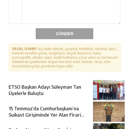
GÖNDER
YASAL UYARI!
Suç teşkil edecek, yasadışı, tehditkar, rahatsız edici,
hakaret ve küfür içeren, aşağılayıcı, küçük düşürücü, kaba,
pornografik, ahlaka aykırı, kişilik haklarına zarar verici ya da benzeri
niteliklerde içeriklerden doğan her türlü mali, hukuki, cezai, idari
sorumluluk içeriği gönderen kişiye aittir.
ETSO Başkan Adayı Süleyman Tan
Üyelerle Buluştu
15 Temmuz’da Cumhurbaşkanı’na
Suikast Girişiminde Yer Alan Firari
FETÖ Şüphelisi Yakalandı