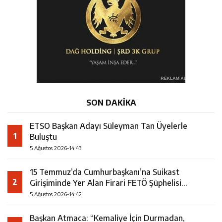
SON DAKİKA
ETSO Başkan Adayı Süleyman Tan Üyelerle
1
Buluştu
5 Ağustos 2026-14:43
15 Temmuz’da Cumhurbaşkanı’na Suikast
2
Girişiminde Yer Alan Firari FETÖ Şüphelisi
Yakalandı
5 Ağustos 2026-14:42
Başkan Atmaca: “Kemaliye İçin Durmadan,