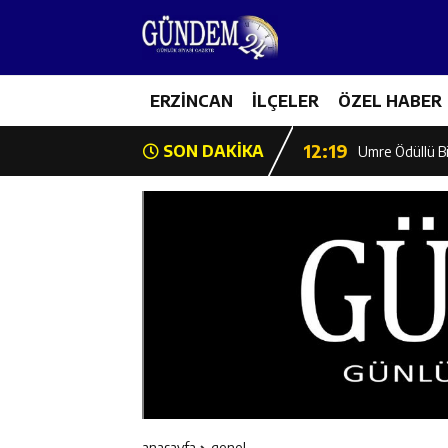
12:13
Erzincan Erkek 
17:03
ERZİNCAN
İLÇELER
ÖZEL HABER
Erzincan Emniy
12:19
SON DAKİKA
Umre Ödüllü Bi
12:18
Ülkü Ocakları’
12:17
Üzümlü’de Yaz 
12:16
Vali Yardımcıl
12:16
Kaymakam Mehm
12:15
Geleceğin Hafız
anasayfa
genel