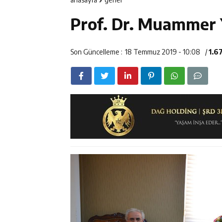
12:14
ETSO Başkan A
Prof. Dr. Muammer Y
12:14
Erzincan’da Ar
12:13
Erzincan Erkek 
Son Güncelleme :
18 Temmuz 2019 - 10:08
/
1.6
17:03
Erzincan Emniy