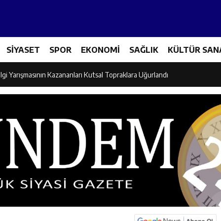
Tenis Takımı ANALİG’de Yarı Final Biletini Aldı
SİYASET
SPOR
EKONOMİ
SAĞLIK
KÜLTÜR SAN
eti’nden Semt Pazarında Bilgilendirme Faaliyeti
lgi Yarışmasının Kazananları Kutsal Topraklara Uğurlandı
ndan Üniversite Adaylarına Tercih Desteği
Akşamlarına Açık Hava Sineması Renk Kattı
arı Canpolat ve Kaya, Mehmet Zengin’in Cenaze Törenine Katıldı
et Furkan Taşkıran, Tamer Asansör’ün Açılışına Katıldı
larına Ziyaret: Burhan İşliyen Erzincan’da Kur’an Kursu Öğrencileriyle Bu