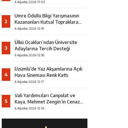
Faaliyeti
6 Ağustos 2026-17:03
Umre Ödüllü Bilgi Yarışmasının
2
Kazananları Kutsal Topraklara
Uğurlandı
6 Ağustos 2026-12:19
Ülkü Ocakları’ndan Üniversite
3
Adaylarına Tercih Desteği
6 Ağustos 2026-12:18
Üzümlü’de Yaz Akşamlarına Açık
4
Hava Sineması Renk Kattı
6 Ağustos 2026-12:17
Vali Yardımcıları Canpolat ve
5
Kaya, Mehmet Zengin’in Cenaze
Törenine Katıldı
6 Ağustos 2026-12:16