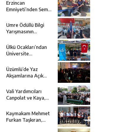
Erzincan
Emniyeti’nden Semt
Pazarında
Bilgilendirme
Umre Ödüllü Bilgi
Faaliyeti
Yarışmasının
Kazananları Kutsal
Topraklara
Ülkü Ocakları’ndan
Uğurlandı
Üniversite
Adaylarına Tercih
Desteği
Üzümlü’de Yaz
Akşamlarına Açık
Hava Sineması Renk
Kattı
Vali Yardımcıları
Canpolat ve Kaya,
Mehmet Zengin’in
Cenaze Törenine
Kaymakam Mehmet
Katıldı
Furkan Taşkıran,
Tamer Asansör’ün