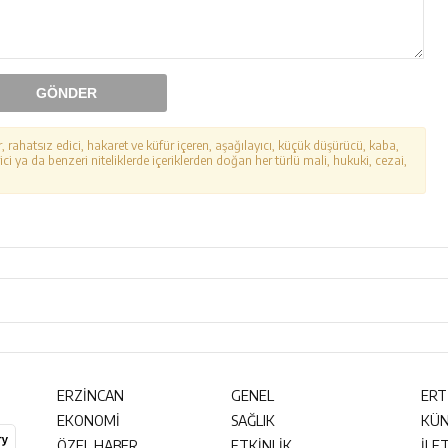
GÖNDER
r, rahatsız edici, hakaret ve küfür içeren, aşağılayıcı, küçük düşürücü, kaba,
ici ya da benzeri niteliklerde içeriklerden doğan her türlü mali, hukuki, cezai,
ERZİNCAN
GENEL
ERT
EKONOMİ
SAĞLIK
KÜ
ÖZEL HABER
ETKİNLİK
İLE