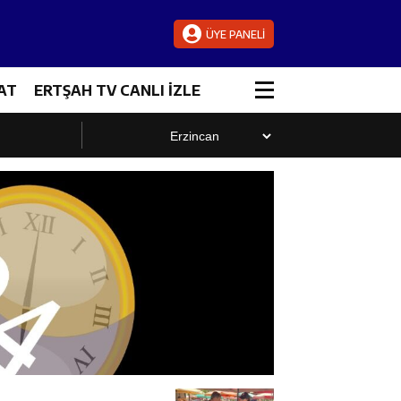
ÜYE PANELİ
AT
ERTŞAH TV CANLI İZLE
luştu