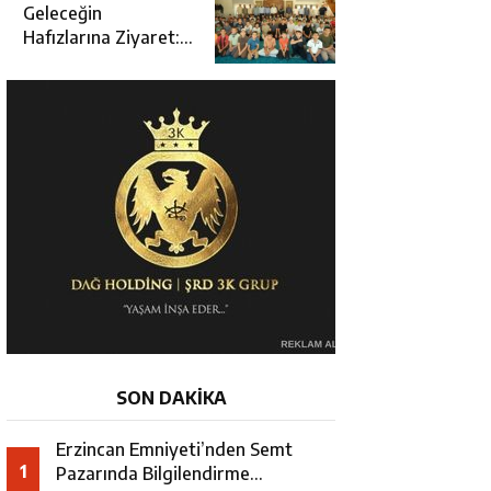
Açılışına Katıldı
Geleceğin
Hafızlarına Ziyaret:
Burhan İşliyen
Erzincan’da Kur’an
Kursu Öğrencileriyle
Buluştu
SON DAKİKA
Erzincan Emniyeti’nden Semt
1
Pazarında Bilgilendirme