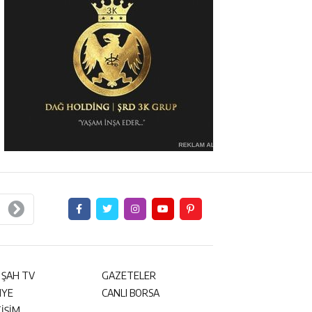
 ŞAH TV
GAZETELER
NYE
CANLI BORSA
TİŞİM