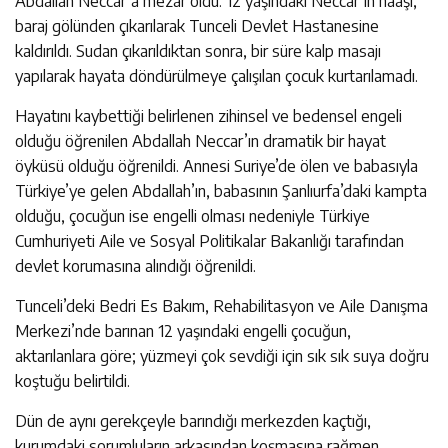
Abdallah Neccar’a mezar oldu. 12 yaşındaki Neccar’ın naaşı,
baraj gölünden çıkarılarak Tunceli Devlet Hastanesine
kaldırıldı. Sudan çıkarıldıktan sonra, bir süre kalp masajı
yapılarak hayata döndürülmeye çalışılan çocuk kurtarılamadı.
Hayatını kaybettiği belirlenen zihinsel ve bedensel engeli
olduğu öğrenilen Abdallah Neccar’ın dramatik bir hayat
öyküsü olduğu öğrenildi. Annesi Suriye’de ölen ve babasıyla
Türkiye’ye gelen Abdallah’ın, babasının Şanlıurfa’daki kampta
olduğu, çocuğun ise engelli olması nedeniyle Türkiye
Cumhuriyeti Aile ve Sosyal Politikalar Bakanlığı tarafından
devlet korumasına alındığı öğrenildi.
Tunceli’deki Bedri Es Bakım, Rehabilitasyon ve Aile Danışma
Merkezi’nde barınan 12 yaşındaki engelli çocuğun,
aktarılanlara göre; yüzmeyi çok sevdiği için sık sık suya doğru
koştuğu belirtildi.
Dün de aynı gerekçeyle barındığı merkezden kaçtığı,
kurumdaki sorumluların arkasından koşmasına rağmen