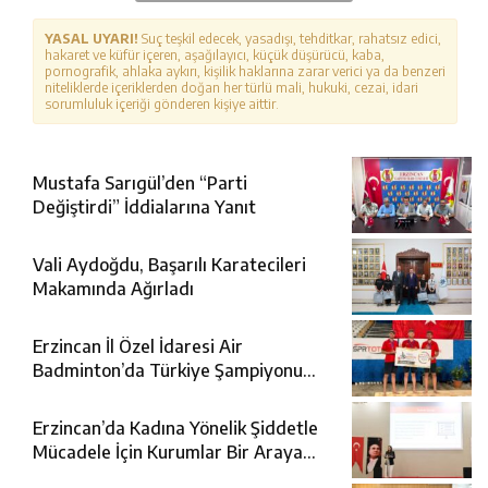
YASAL UYARI!
Suç teşkil edecek, yasadışı, tehditkar, rahatsız edici,
hakaret ve küfür içeren, aşağılayıcı, küçük düşürücü, kaba,
pornografik, ahlaka aykırı, kişilik haklarına zarar verici ya da benzeri
niteliklerde içeriklerden doğan her türlü mali, hukuki, cezai, idari
sorumluluk içeriği gönderen kişiye aittir.
Mustafa Sarıgül’den “Parti
Değiştirdi” İddialarına Yanıt
Vali Aydoğdu, Başarılı Karatecileri
Makamında Ağırladı
Erzincan İl Özel İdaresi Air
Badminton’da Türkiye Şampiyonu
Oldu
Erzincan’da Kadına Yönelik Şiddetle
Mücadele İçin Kurumlar Bir Araya
Geldi