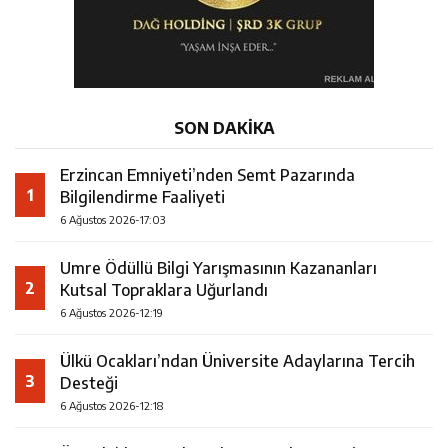
SON DAKİKA
Erzincan Emniyeti’nden Semt Pazarında
1
Bilgilendirme Faaliyeti
6 Ağustos 2026-17:03
Umre Ödüllü Bilgi Yarışmasının Kazananları
2
Kutsal Topraklara Uğurlandı
6 Ağustos 2026-12:19
Ülkü Ocakları’ndan Üniversite Adaylarına Tercih
3
Desteği
6 Ağustos 2026-12:18