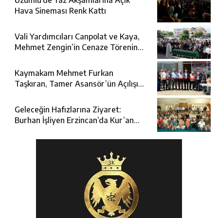
Üzümlü’de Yaz Akşamlarına Açık
Hava Sineması Renk Kattı
Vali Yardımcıları Canpolat ve Kaya,
Mehmet Zengin’in Cenaze Törenine
Katıldı
Kaymakam Mehmet Furkan
Taşkıran, Tamer Asansör’ün Açılışına
Katıldı
Geleceğin Hafızlarına Ziyaret:
Burhan İşliyen Erzincan’da Kur’an
Kursu Öğrencileriyle Buluştu