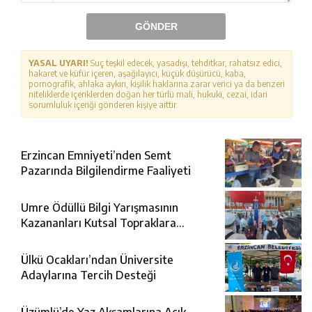
GÖNDER
YASAL UYARI!
Suç teşkil edecek, yasadışı, tehditkar, rahatsız edici,
hakaret ve küfür içeren, aşağılayıcı, küçük düşürücü, kaba,
pornografik, ahlaka aykırı, kişilik haklarına zarar verici ya da benzeri
niteliklerde içeriklerden doğan her türlü mali, hukuki, cezai, idari
sorumluluk içeriği gönderen kişiye aittir.
Erzincan Emniyeti’nden Semt
Pazarında Bilgilendirme Faaliyeti
Umre Ödüllü Bilgi Yarışmasının
Kazananları Kutsal Topraklara
Uğurlandı
Ülkü Ocakları’ndan Üniversite
Adaylarına Tercih Desteği