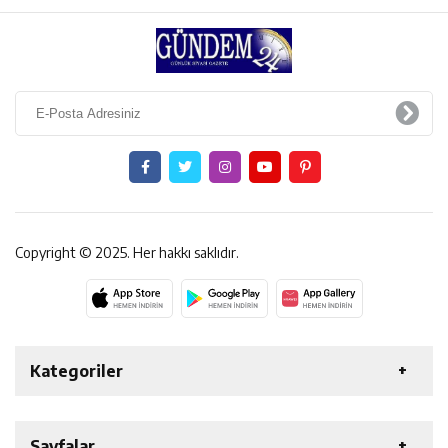
Copyright © 2025. Her hakkı saklıdır.
Kategoriler
ERZİNCAN
GENEL
EKONOMİ
SAĞLIK
Sayfalar