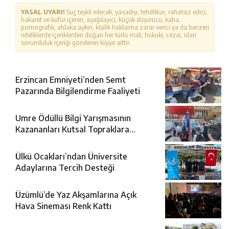
YASAL UYARI!
Suç teşkil edecek, yasadışı, tehditkar, rahatsız edici,
hakaret ve küfür içeren, aşağılayıcı, küçük düşürücü, kaba,
pornografik, ahlaka aykırı, kişilik haklarına zarar verici ya da benzeri
niteliklerde içeriklerden doğan her türlü mali, hukuki, cezai, idari
sorumluluk içeriği gönderen kişiye aittir.
Erzincan Emniyeti’nden Semt
Pazarında Bilgilendirme Faaliyeti
Umre Ödüllü Bilgi Yarışmasının
Kazananları Kutsal Topraklara
Uğurlandı
Ülkü Ocakları’ndan Üniversite
Adaylarına Tercih Desteği
Üzümlü’de Yaz Akşamlarına Açık
Hava Sineması Renk Kattı