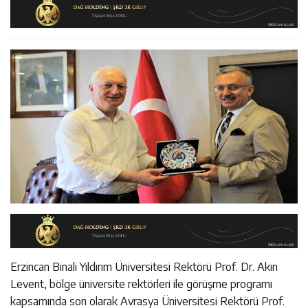
12:13
Erzincan Erkek Tenis Takımı ANALİG’de Yarı Final Biletini
Cezaevine Gönderildi
12:12
Erzincan Emniyet Personeline Finansal Okuryazarlık
Aldı
12:19
Umre Ödüllü Bilgi Yarışmasının Kazananları Kutsal
Eğitimi
Topraklara Uğurlandı
Erzincan Binali Yıldırım Üniversitesi Rektörü Prof. Dr. Akın
Levent, bölge üniversite rektörleri ile görüşme programı
kapsamında son olarak Avrasya Üniversitesi Rektörü Prof.