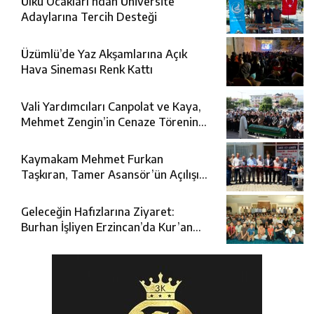
Ülkü Ocakları’ndan Üniversite
Adaylarına Tercih Desteği
Üzümlü’de Yaz Akşamlarına Açık
Hava Sineması Renk Kattı
Vali Yardımcıları Canpolat ve Kaya,
Mehmet Zengin’in Cenaze Törenine
Katıldı
Kaymakam Mehmet Furkan
Taşkıran, Tamer Asansör’ün Açılışına
Katıldı
Geleceğin Hafızlarına Ziyaret:
Burhan İşliyen Erzincan’da Kur’an
Kursu Öğrencileriyle Buluştu